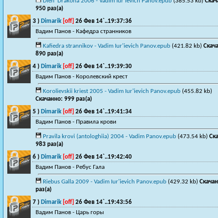
Dien' Drakona 2006 - Vadim Iur'ievich Panov.epub
(385.53 kb)
Скач
950 раз(a)
3 )
Dimarik
[off]
26 Фев 14`..19:37:36
Вадим Панов - Кафедра странников
Kafiedra strannikov - Vadim Iur'ievich Panov.epub
(421.82 kb)
Скач
890 раз(a)
4 )
Dimarik
[off]
26 Фев 14`..19:39:30
Вадим Панов - Королевский крест
Korolievskii kriest 2005 - Vadim Iur'ievich Panov.epub
(455.82 kb)
Скачанно: 999 раз(a)
5 )
Dimarik
[off]
26 Фев 14`..19:41:34
Вадим Панов - Правила крови
Pravila krovi (antologhiia) 2004 - Vadim Panov.epub
(473.54 kb)
Ск
983 раз(a)
6 )
Dimarik
[off]
26 Фев 14`..19:42:40
Вадим Панов - Ребус Гала
Riebus Galla 2009 - Vadim Iur'ievich Panov.epub
(429.32 kb)
Скачан
раз(a)
7 )
Dimarik
[off]
26 Фев 14`..19:43:56
Вадим Панов - Царь горы