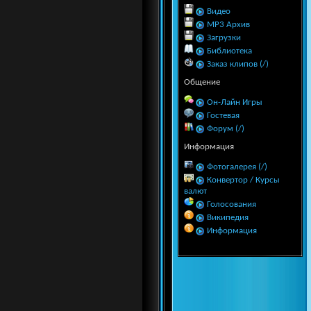
Видео
MP3 Архив
Загрузки
Библиотека
Заказ клипов (/)
Общение
Он-Лайн Игры
Гостевая
Форум (/)
Информация
Фотогалерея (/)
Конвертор / Курсы
валют
Голосования
Википедия
Информация