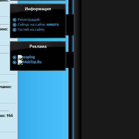
анно:
Информация
Регистраций:
Сейчас на сайте:
никого
.
анно:
Гостей на сайте:
Реклама
ачанно:
но: 966