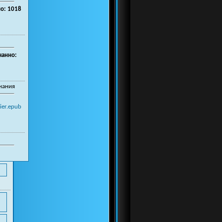
о: 1018
чанно:
нания
ier.epub