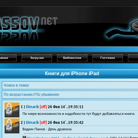
авная
Загрузки
Библиотека
Гостевая
Книги для iPhone iPad
Новое в темах
По возрастанию
/
По убыванию
1 )
Dimarik
[off]
26 Фев 14`..19:35:11
По мере возможности и надобности тут будут добавляться книги.
2 )
Dimarik
[off]
26 Фев 14`..19:35:42
Вадим Панов - День дракона