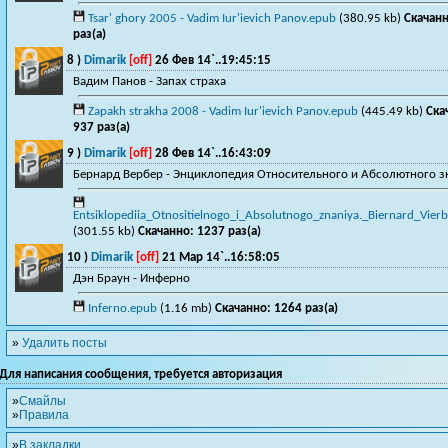
Tsar' ghory 2005 - Vadim Iur'ievich Panov.epub
(380.95 kb)
Скачанн
раз(a)
8 )
Dimarik
[off]
26 Фев 14`..19:45:15
Вадим Панов - Запах страха
Zapakh strakha 2008 - Vadim Iur'ievich Panov.epub
(445.49 kb)
Ска
937 раз(a)
9 )
Dimarik
[off]
28 Фев 14`..16:43:09
Бернард Вербер - Энциклопедия Относительного и Абсолютного з
Entsiklopediia_Otnositielnogo_i_Absolutnogo_znaniya._Biernard_Vierb
(301.55 kb)
Скачанно: 1237 раз(a)
10 )
Dimarik
[off]
21 Мар 14`..16:58:05
Дэн Браун - Инферно
Inferno.epub
(1.16 mb)
Скачанно: 1264 раз(a)
»
Удалить посты
Для написания сообщения, требуется авторизация
»
Смайлы
»
Правила
»
В закладки