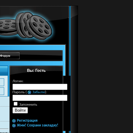
Форум
Вы: Гость
Логин:
Пароль (
Забыли
):
Запомнить
Регистрация
Жми! Сохрани закладку!