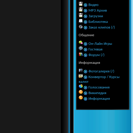
Видео
MP3 Архив
Загрузки
Библиотека
Заказ клипов (/)
Общение
Он-Лайн Игры
Гостевая
Форум (/)
Информация
Фотогалерея (/)
Конвертор / Курсы
валют
Голосования
Википедия
Информация