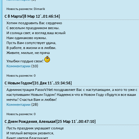
Новость размести: Dimarik
С 8 Марта![8 Мар 12`..01:46:54]
Хотим поздравить Вас сердечно
С веселым праздником весны.
И солнца свет, и взгляд ваш ясный
Нам одинаково нужны.
Пусть Вам сопутствует удача,
В работе, в жизни и в любви.
Живите, милые, не пряча
Улыбки гордые свои!
Комментарии
(10)
Новость размести: 0
С Новым Годом![31 Дек 11`..15:34:56]
Администрация PassoV.Net поздравляет Вас с наступающим, а кого то уже с
наступившим Новым Годом! Надеемся что в Новом Году сбудутся все ваши
мечты! Счастья Вам и любви!
Комментарии
(28)
Новость размести: 0
С Днем Рождения, Аленькая![25 Мар 11`..00:47:10]
Пусть праздник украшает солнце
И теплый ветерок резвится,
Букет цветов благоухает,