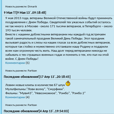
Новость размести: Dimarik
9 Мая !!![9 Мая 13`..09:18:48]
9 мая 2013 года, ветераны Великой Отечественной войны будут принимать
поздравления с Днем Победы. Свидетелей тех ужасных событий осталось
не так много: в Москве - около 171 тысячи ветеранов, в Петербурге – около
193 тысяч человек.
Вместе с нашими доблестными ветеранами мы каждый год встречаем
такой замечательный праздник Великий День Победы. Этот праздник
вызывает радость и слезы на наших глазах за всех доблестных ветеранов,
которые так стойко и мужественно отстаивали нашу Родину и подарили
всем нам огромную честь жить. Наш долг перед ветеранами никогда не
забывать о тех страшных военных годах и помнить о тех, кто пал на этой
войне. С Днем Победы!
Комментарии
(5)
Новость размести: Partizan
Последние обновления![17 Апр 13`..20:18:45]
Ловим новые клипы в количестве 67 штук
Мультфильмы:"Лови волну", "Смурфики".
Фильмы: "Муви43", "Невозможное", "Рэмбо", "Рэмбо 2"
Комментарии
(4)
Новость размести: Partizan
Последние обновления![4 Апр 13`..19:54:03]