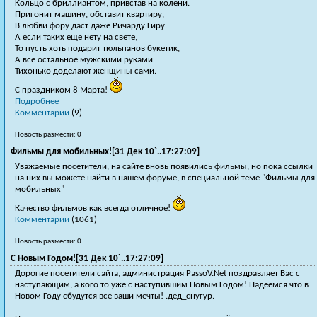
Кольцо с бриллиантом, привстав на колени.
Пригонит машину, обставит квартиру,
В любви фору даст даже Ричарду Гиру.
А если таких еще нету на свете,
То пусть хоть подарит тюльпанов букетик,
А все остальное мужскими руками
Тихонько доделают женщины сами.
C праздником 8 Марта!
Подробнее
Комментарии
(9)
Новость размести: 0
Фильмы для мобильных![31 Дек 10`..17:27:09]
Уважаемые посетители, на сайте вновь появились фильмы, но пока ссылки
на них вы можете найти в нашем форуме, в специальной теме "Фильмы для
мобильных"
Качество фильмов как всегда отличное!
Комментарии
(1061)
Новость размести: 0
С Новым Годом![31 Дек 10`..17:27:09]
Дорогие посетители сайта, администрация PassoV.Net поздравляет Вас с
наступающим, а кого то уже с наступившим Новым Годом! Надеемся что в
Новом Году сбудутся все ваши мечты! .дед_снугур.