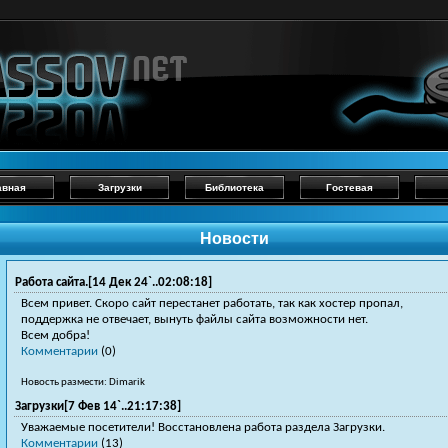
авная
Загрузки
Библиотека
Гостевая
Новости
Работа сайта.[14 Дек 24`..02:08:18]
Всем привет. Скоро сайт перестанет работать, так как хостер пропал,
поддержка не отвечает, вынуть файлы сайта возможности нет.
Всем добра!
Комментарии
(0)
Новость размести: Dimarik
Загрузки[7 Фев 14`..21:17:38]
Уважаемые посетители! Восстановлена работа раздела Загрузки.
Комментарии
(13)