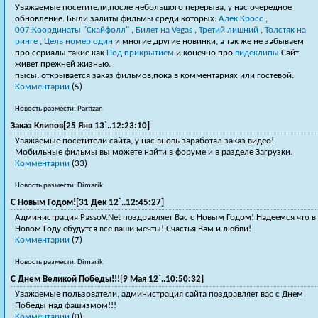
Уважаемые посетители,после небольшого перерыва, у нас очередное
обновление. Были залиты фильмы среди которых:
Алек Кросс
,
007:Координаты "Скайфолл"
,
Билет на Vegas
,
Третий лишний
,
Толстяк на
ринге
,
Цель номер один
и многие другие новинки, а так же не забываем
про сериалы такие как
Под прикрытием
и конечно про
видеклипы
.Сайт
живет прежней жизнью.
пысы: открывается заказ фильмов,пока в комментариях или гостевой.
Комментарии
(5)
Новость размести: Partizan
Заказ Клипов[25 Янв 13`..12:23:10]
Уважаемые посетители сайта, у нас вновь заработал заказ видео!
Мобильные фильмы вы можете найти в форуме и в разделе Загрузки.
Комментарии
(33)
Новость размести: Dimarik
С Новым Годом![31 Дек 12`..12:45:27]
Администрация PassoV.Net поздравляет Вас с Новым Годом! Надеемся что в
Новом Году сбудутся все ваши мечты! Счастья Вам и любви!
Комментарии
(7)
Новость размести: Dimarik
С Днем Великой Победы!!![9 Мая 12`..10:50:32]
Уважаемые пользователи, администрация сайта поздравляет вас с Днем
Победы над фашизмом!!!
Комментарии
(0)