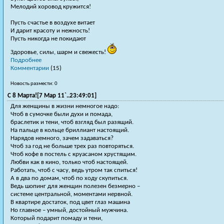
Мелодий хоровод кружится!
Пусть счастье в воздухе витает
И дарит красоту и нежность!
Пусть никогда не покидают
Здоровье, силы, шарм и свежесть!
Подробнее
Комментарии
(15)
Новость размести: 0
С 8 Марта![7 Мар 11`..23:49:01]
Для женщины в жизни немногое надо:
Чтоб в сумочке были духи и помада,
браслетик и тени, чтоб взгляд был разящий.
На пальце в кольце бриллиант настоящий.
Нарядов немного, зачем задаваться?
Чтоб за год не больше трех раз повторяться.
Чтоб кофе в постель с круасаном хрустящим.
Любви как в кино, только чтоб настоящей.
Работать, чтоб с часу, ведь утром так спиться!
А в два по домам, чтоб по ходу скупиться.
Ведь шопинг для женщин полезен безмерно –
системе центральной, моментами нервной.
В квартире достаток, под цвет глаз машина
Но главное – умный, достойный мужчина.
Который подарит помаду и тени,