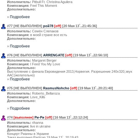
Исполнитель:
Pitbull Ft. Christina Aguilera
Композиция:
Feel This Moment
Дополнительно:
Подробнее
»
#77 [НЕ ВЫПОЛНЕН]
рой78
[off]
[20 Мая 13`..21:45:36]
Исполнитель:
Семён Слепаков
Композиция:
в моей стране все есть
Дополнительно:
Подробнее
»
#76 [НЕ ВЫПОЛНЕН]
ARRENGATE
[off]
[19 Мая 13`..22:56:10]
Исполнитель:
Margaret Berger
Композиция:
I Feed You My Love
Дополнительно:
Выступление с финала Евровидения 2013,Норвегия. Разрешение 240х320,звук
ААС(желательно)
Подробнее
»
#75 [НЕ ВЫПОЛНЕН]
RasmusNohcho
[off]
[19 Мая 13`..20:21:40]
Исполнитель:
Roberto_Bellaroza
Композиция:
Love_Kills
Дополнительно:
Подробнее
»
#74
[выполнен]
Ри-Ри
[off]
[16 Мая 13`..22:12:24]
Исполнитель:
rihanna
Композиция:
live in ukraine
Дополнительно:
Концерт Рианны в Украине
Заказ выполнил Partizan 19 Мая 13`..20:19:43