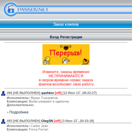
Заказ клипов
Вход
Регистрация
Извините, заказы временно
НЕ ПРИНИМАЮТСЯ
в скором времени сервис заказа
фаилов возобновит свою работу
#84 [НЕ ВЫПОЛНЕН]
qashkor
[off]
[12 Июл 13`..08:22:27]
Исполнитель:
Мурат Тхагалегов
Композиция:
Волки умирают в одиночку
Дополнительно:
Подробнее
»
#83 [НЕ ВЫПОЛНЕН]
OlegSN
[off]
[3 Июл 13`..20:33:18]
Исполнитель:
Carlos Jean
Композиция:
Forza Ferrari