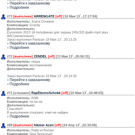
Перейти к заказанному
»
Подробнее
»
#73
[выполнен]
ARRENGATE
[off]
[16 Мая 13`..17:17:55]
Исполнитель:
Злата Огневич
Композиция:
Gravity
Дополнительно:
Eurovision 2013 1й полуфинал для экрана 240х320 файл mp4,звук
AAC(желательно)
Заказ выполнил Partizan 19 Мая 13`..20:13:25
Перейти к заказанному
»
Подробнее
»
#72
[выполнен]
ZENDEL
[off]
[13 Мая 13`..20:50:31]
Исполнитель:
нюша
Композиция:
воспоминание
Дополнительно:
Заказ выполнил Partizan 19 Мая 13`..20:14:33
Перейти к заказанному
»
Подробнее
»
#71 [отказано]
RapElectroSchokk
[off]
[10 Мая 13`..10:48:03]
Исполнитель:
RNB
Композиция:
na na na
Дополнительно:
Спасибо!!!
В выполнении отказано: клип не найден
Подробнее
»
#69
[выполнен]
hikmet Azeri
[off]
[24 Апр 13`..22:33:00]
Исполнитель:
Rafet el Roman
Композиция:
Seni Seviyorum