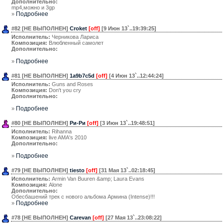
Дополнительно:
mp4,можно и 3gp
Подробнее
»
#82 [НЕ ВЫПОЛНЕН]
Croket
[off]
[9 Июн 13`..19:39:25]
Исполнитель:
Черникова Лариса
Композиция:
Влюбленный самолет
Дополнительно:
Подробнее
»
#81 [НЕ ВЫПОЛНЕН]
1a9b7c5d
[off]
[4 Июн 13`..12:44:24]
Исполнитель:
Guns and Roses
Композиция:
Don't you cry
Дополнительно:
Подробнее
»
#80 [НЕ ВЫПОЛНЕН]
Ри-Ри
[off]
[3 Июн 13`..19:48:51]
Исполнитель:
Rihanna
Композиция:
live AMA's 2010
Дополнительно:
Подробнее
»
#79 [НЕ ВЫПОЛНЕН]
tiesto
[off]
[31 Мая 13`..02:18:45]
Исполнитель:
Armin Van Buuren &amp; Laura Evans
Композиция:
Alone
Дополнительно:
Обесбашений трек с нового альбома Армина (Intense)!!!
Подробнее
»
#78 [НЕ ВЫПОЛНЕН]
Carevan
[off]
[27 Мая 13`..23:08:22]