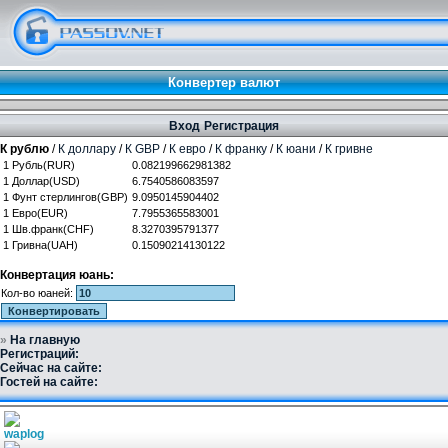
Конвертер валют
Вход
Регистрация
К рублю
/
К доллару
/
К GBP
/
К евро
/
К франку
/
К юани
/
К гривне
1 Рубль(RUR)
0.082199662981382
1 Доллар(USD)
6.7540586083597
1 Фунт стерлингов(GBP)
9.0950145904402
1 Евро(EUR)
7.7955365583001
1 Шв.франк(CHF)
8.3270395791377
1 Гривна(UAH)
0.15090214130122
Конвертация юань:
Кол-во юаней:
»
На главную
Регистраций:
Сейчас на сайте:
Гостей на сайте: